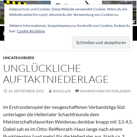
Zum
Datenschutz und Cookies: Diese Website verwendet Cookies. Wenn du die
Inhalt
Website weiterhin nutzt, stimmst du der Verwendung von Cookies zu.
springen
Weitere Informationen, beispielsweise zur Kontrolle von Cookies, findest du
Suchen
hier:
Cookie-Richtlinie
Hellertaler Schachfreunde
PRIMÄR
MENÜ
UNCATEGORIZED
UNGLÜCKLICHE
AUFTAKTNIEDERLAGE
24. SEPTEMBER 2022
SMUELLER
KOMMENTAR HINTERLASSEN
im Erstrundenspiel der neugeschaffenen Verbandsliga Süd
unterlagen die Hellertaler Schachfreunde dem
Meisterschaftsfavoriten Weidenau denkbar knapp mit 3,5:4,5.
Dabei sah es im Otto-Reiffenrath-Haus lange nach einem
Punktgewinn (und mehr) für die Hellertaler aus. Nach ca. 3