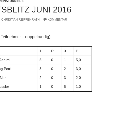
REINSTURNIERE
BLITZ JUNI 2016
CHRISTIAN REIFFENRATH
KOMMENTAR
 Teilnehmer – doppelrundig)
1
R
0
P
Rahimi
5
0
1
5,0
g Petri
3
0
2
3,0
ßler
2
0
3
2,0
essler
1
0
5
1,0