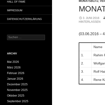
MONATSBLITZ
,
VE
HALL OF FAME
MONATS
IMPRESSUM
3. JUNI 2016
DATENSCHUTZERKLÄRUNG
HINTERLASSEN
(03.06.2016 – 4
Suchen
nach:
Name
ARCHIV
1.
Rahim 
Mai 2026
2.
Wolfgan
März 2026
3.
Rolf Ha
Februar 2026
Januar 2026
4.
Rene K
Dezember 2025
November 2025
Oktober 2025
September 2025