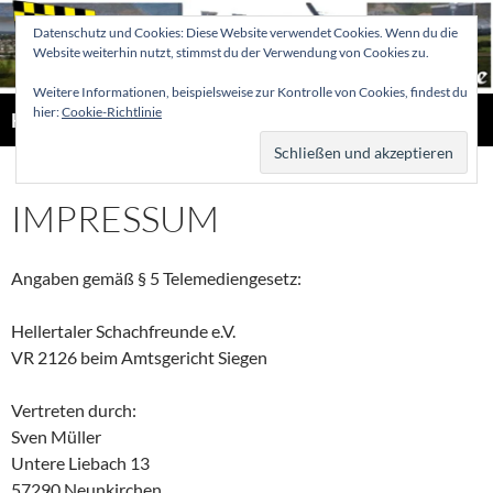
Zum
Datenschutz und Cookies: Diese Website verwendet Cookies. Wenn du die
Inhalt
Website weiterhin nutzt, stimmst du der Verwendung von Cookies zu.
springen
Weitere Informationen, beispielsweise zur Kontrolle von Cookies, findest du
Suchen
hier:
Cookie-Richtlinie
Hellertaler Schachfreunde
PRIMÄR
MENÜ
IMPRESSUM
Angaben gemäß § 5 Telemediengesetz:
Hellertaler Schachfreunde e.V.
VR 2126 beim Amtsgericht Siegen
Vertreten durch:
Sven Müller
Untere Liebach 13
57290 Neunkirchen