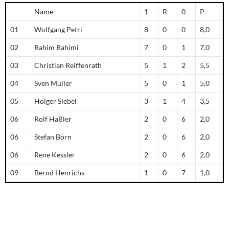
Name
1
R
0
P
01
Wolfgang Petri
8
0
0
8,0
02
Rahim Rahimi
7
0
1
7,0
03
Christian Reiffenrath
5
1
2
5,5
04
Sven Müller
5
0
1
5,0
05
Holger Siebel
3
1
4
3,5
06
Rolf Haßler
2
0
6
2,0
06
Stefan Born
2
0
6
2,0
06
Rene Kessler
2
0
6
2,0
09
Bernd Henrichs
1
0
7
1,0