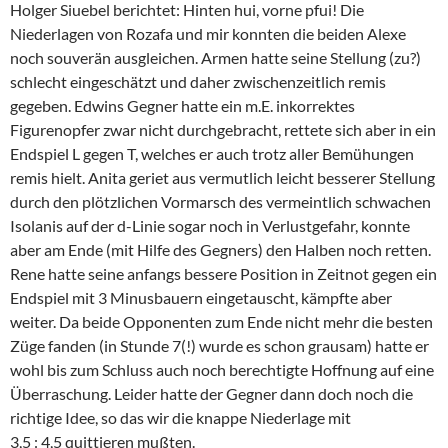
Holger Siuebel berichtet: Hinten hui, vorne pfui! Die
Niederlagen von Rozafa und mir konnten die beiden Alexe
noch souverän ausgleichen. Armen hatte seine Stellung (zu?)
schlecht eingeschätzt und daher zwischenzeitlich remis
gegeben. Edwins Gegner hatte ein m.E. inkorrektes
Figurenopfer zwar nicht durchgebracht, rettete sich aber in ein
Endspiel L gegen T, welches er auch trotz aller Bemühungen
remis hielt. Anita geriet aus vermutlich leicht besserer Stellung
durch den plötzlichen Vormarsch des vermeintlich schwachen
Isolanis auf der d-Linie sogar noch in Verlustgefahr, konnte
aber am Ende (mit Hilfe des Gegners) den Halben noch retten.
Rene hatte seine anfangs bessere Position in Zeitnot gegen ein
Endspiel mit 3 Minusbauern eingetauscht, kämpfte aber
weiter. Da beide Opponenten zum Ende nicht mehr die besten
Züge fanden (in Stunde 7(!) wurde es schon grausam) hatte er
wohl bis zum Schluss auch noch berechtigte Hoffnung auf eine
Überraschung. Leider hatte der Gegner dann doch noch die
richtige Idee, so das wir die knappe Niederlage mit
3,5 : 4,5 quittieren mußten.