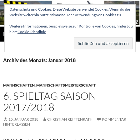
Zum
Datenschutz und Cookies: Diese Website verwendet Cookies. Wenn du die
Inhalt
Website weiterhin nutzt, stimmst du der Verwendung von Cookies zu.
springen
Weitere Informationen, beispielsweise zur Kontrolle von Cookies, findest du
Suchen
hier:
Cookie-Richtlinie
Hellertaler Schachfreunde
PRIMÄR
MENÜ
Archiv des Monats: Januar 2018
MANNSCHAFTEN
,
MANNSCHAFTSMEISTERSCHAFT
6. SPIELTAG SAISON
2017/2018
15. JANUAR 2018
CHRISTIAN REIFFENRATH
KOMMENTAR
HINTERLASSEN