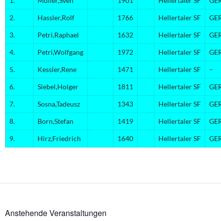
1.
Müller,Sven
1901
Hellertaler SF
GE
2.
Hassler,Rolf
1766
Hellertaler SF
GE
3.
Petri,Raphael
1632
Hellertaler SF
GE
4.
Petri,Wolfgang
1972
Hellertaler SF
GE
5.
Kessler,Rene
1471
Hellertaler SF
–
6.
Siebel,Holger
1811
Hellertaler SF
GE
7.
Sosna,Tadeusz
1343
Hellertaler SF
GE
8.
Born,Stefan
1419
Hellertaler SF
GE
9.
Hirz,Friedrich
1640
Hellertaler SF
GE
Anstehende Veranstaltungen