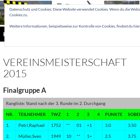
Zum
Datenschutz und Cookies: Diese Website verwendet Cookies. Wenn du die Websi
Inhalt
Cookies zu.
springen
Weitere Informationen, beispielsweise zur Kontrolle von Cookies, findest du hier
Suchen
Hellertaler Schachfreunde
PRIMÄR
MENÜ
VEREINSMEISTERSCHAFT
2015
Finalgruppe A
Rangliste: Stand nach der 3. Runde im 2. Durchgang
NR.
TEILNEHMER
TWZ
1
2
3
4
PUNKTE
SOBE
1.
Petri,Raphael
1752
**
01
+1
3.0
3.50
2.
Müller,Sven
1949
10
**
1=
2.5
3.75