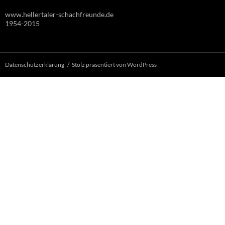
www.hellertaler-schachfreunde.de
1954-2015
Datenschutzerklärung
Stolz präsentiert von WordPress