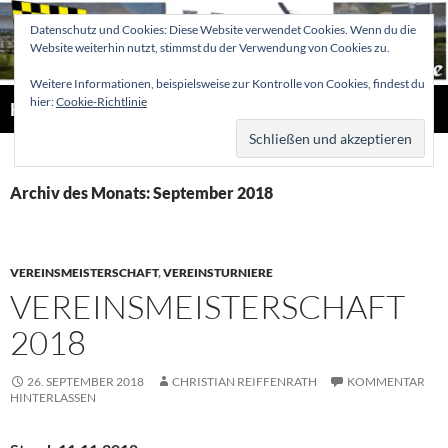
Zum
Datenschutz und Cookies: Diese Website verwendet Cookies. Wenn du die
Inhalt
Website weiterhin nutzt, stimmst du der Verwendung von Cookies zu.
springen
Weitere Informationen, beispielsweise zur Kontrolle von Cookies, findest du
Suchen
hier:
Cookie-Richtlinie
Hellertaler Schachfreunde
PRIMÄR
MENÜ
Archiv des Monats: September 2018
VEREINSMEISTERSCHAFT
,
VEREINSTURNIERE
VEREINSMEISTERSCHAFT
2018
26. SEPTEMBER 2018
CHRISTIAN REIFFENRATH
KOMMENTAR
HINTERLASSEN