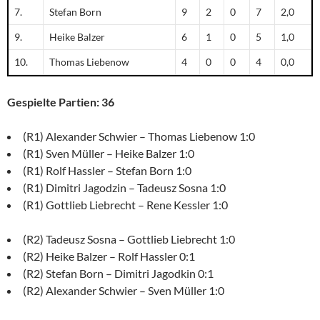
7.
Stefan Born
9
2
0
7
2,0
9.
Heike Balzer
6
1
0
5
1,0
10.
Thomas Liebenow
4
0
0
4
0,0
Gespielte Partien: 36
(R1) Alexander Schwier – Thomas Liebenow 1:0
(R1) Sven Müller – Heike Balzer 1:0
(R1) Rolf Hassler – Stefan Born 1:0
(R1) Dimitri Jagodzin – Tadeusz Sosna 1:0
(R1) Gottlieb Liebrecht – Rene Kessler 1:0
(R2) Tadeusz Sosna – Gottlieb Liebrecht 1:0
(R2) Heike Balzer – Rolf Hassler 0:1
(R2) Stefan Born – Dimitri Jagodkin 0:1
(R2) Alexander Schwier – Sven Müller 1:0