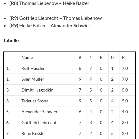
(R8) Thomas Liebenow – Heike Balzer
(R9) Gottlieb Liebrecht – Thomas Liebenow
(R9) Heike Balzer – Alexander Schwier
Tabelle
:
Name
#
1
R
0
P
1.
Rolf Hassler
8
7
0
1
7,0
1.
Sven Müller
9
7
0
2
7,0
3.
Dimitri Jagodkin
7
5
0
2
5,0
3.
Tadeusz Sosna
9
5
0
4
5,0
5.
Alexander Schwier
6
4
0
2
4,0
6.
Gottlieb Liebrecht
7
3
0
4
3,0
7.
Rene Kessler
7
2
0
5
2,0