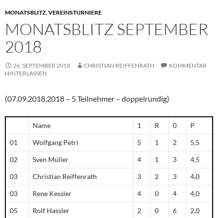
MONATSBLITZ
,
VEREINSTURNIERE
MONATSBLITZ SEPTEMBER
2018
26. SEPTEMBER 2018
CHRISTIAN REIFFENRATH
KOMMENTAR
HINTERLASSEN
(07.09.2018.2018 – 5 Teilnehmer – doppelrundig)
Name
1
R
0
P
01
Wolfgang Petri
5
1
2
5,5
02
Sven Müller
4
1
3
4,5
03
Christian Reiffenrath
3
2
3
4,0
03
Rene Kessler
4
0
4
4,0
05
Rolf Hassler
2
0
6
2,0