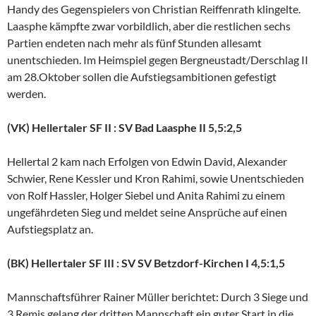
Handy des Gegenspielers von Christian Reiffenrath klingelte.
Laasphe kämpfte zwar vorbildlich, aber die restlichen sechs
Partien endeten nach mehr als fünf Stunden allesamt
unentschieden. Im Heimspiel gegen Bergneustadt/Derschlag II
am 28.Oktober sollen die Aufstiegsambitionen gefestigt
werden.
(VK) Hellertaler SF II : SV Bad Laasphe II 5,5:2,5
Hellertal 2 kam nach Erfolgen von Edwin David, Alexander
Schwier, Rene Kessler und Kron Rahimi, sowie Unentschieden
von Rolf Hassler, Holger Siebel und Anita Rahimi zu einem
ungefährdeten Sieg und meldet seine Ansprüche auf einen
Aufstiegsplatz an.
(BK) Hellertaler SF III : SV SV Betzdorf-Kirchen I 4,5:1,5
Mannschaftsführer Rainer Müller berichtet: Durch 3 Siege und
3 Remis gelang der dritten Mannschaft ein guter Start in die