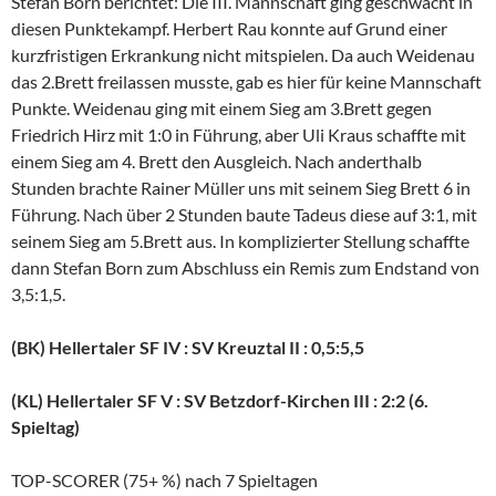
Stefan Born berichtet: Die III. Mannschaft ging geschwächt in
diesen Punktekampf. Herbert Rau konnte auf Grund einer
kurzfristigen Erkrankung nicht mitspielen. Da auch Weidenau
das 2.Brett freilassen musste, gab es hier für keine Mannschaft
Punkte. Weidenau ging mit einem Sieg am 3.Brett gegen
Friedrich Hirz mit 1:0 in Führung, aber Uli Kraus schaffte mit
einem Sieg am 4. Brett den Ausgleich. Nach anderthalb
Stunden brachte Rainer Müller uns mit seinem Sieg Brett 6 in
Führung. Nach über 2 Stunden baute Tadeus diese auf 3:1, mit
seinem Sieg am 5.Brett aus. In komplizierter Stellung schaffte
dann Stefan Born zum Abschluss ein Remis zum Endstand von
3,5:1,5.
(BK) Hellertaler SF IV : SV Kreuztal II : 0,5:5,5
(KL) Hellertaler SF V : SV Betzdorf-Kirchen III : 2:2 (6.
Spieltag)
TOP-SCORER (75+ %) nach 7 Spieltagen