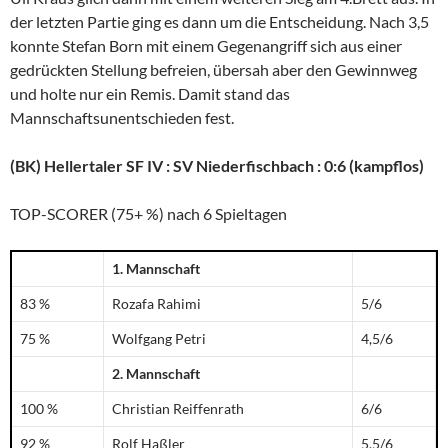
der letzten Partie ging es dann um die Entscheidung. Nach 3,5
konnte Stefan Born mit einem Gegenangriff sich aus einer
gedrückten Stellung befreien, übersah aber den Gewinnweg
und holte nur ein Remis. Damit stand das
Mannschaftsunentschieden fest.
(BK) Hellertaler SF IV : SV Niederfischbach : 0:6 (kampflos)
TOP-SCORER (75+ %) nach 6 Spieltagen
1. Mannschaft
83 %
Rozafa Rahimi
5/6
75 %
Wolfgang Petri
4,5/6
2. Mannschaft
100 %
Christian Reiffenrath
6/6
92 %
Rolf Haßler
5,5/6