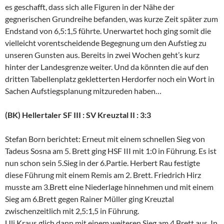
es geschafft, dass sich alle Figuren in der Nähe der
gegnerischen Grundreihe befanden, was kurze Zeit später zum
Endstand von 6,5:1,5 führte. Unerwartet hoch ging somit die
vielleicht vorentscheidende Begegnung um den Aufstieg zu
unseren Gunsten aus. Bereits in zwei Wochen geht’s kurz
hinter der Landesgrenze weiter. Und da könnten die auf den
dritten Tabellenplatz gekletterten Herdorfer noch ein Wort in
Sachen Aufstiegsplanung mitzureden haben…
(BK) Hellertaler SF III : SV Kreuztal II : 3:3
Stefan Born berichtet: Erneut mit einem schnellen Sieg von
Tadeus Sosna am 5. Brett ging HSF III mit 1:0 in Führung. Es ist
nun schon sein 5.Sieg in der 6.Partie. Herbert Rau festigte
diese Führung mit einem Remis am 2. Brett. Friedrich Hirz
musste am 3.Brett eine Niederlage hinnehmen und mit einem
Sieg am 6.Brett gegen Rainer Müller ging Kreuztal
zwischenzeitlich mit 2,5:1,5 in Führung.
Uli Kraus glich dann mit einem weiteren Sieg am 4.Brett aus. In