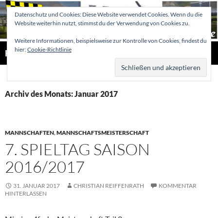
Zum
Datenschutz und Cookies: Diese Website verwendet Cookies. Wenn du die
Inhalt
Website weiterhin nutzt, stimmst du der Verwendung von Cookies zu.
springen
Weitere Informationen, beispielsweise zur Kontrolle von Cookies, findest du
Suchen
hier:
Cookie-Richtlinie
Hellertaler Schachfreunde
PRIMÄR
MENÜ
Archiv des Monats: Januar 2017
MANNSCHAFTEN
,
MANNSCHAFTSMEISTERSCHAFT
7. SPIELTAG SAISON
2016/2017
31. JANUAR 2017
CHRISTIAN REIFFENRATH
KOMMENTAR
HINTERLASSEN