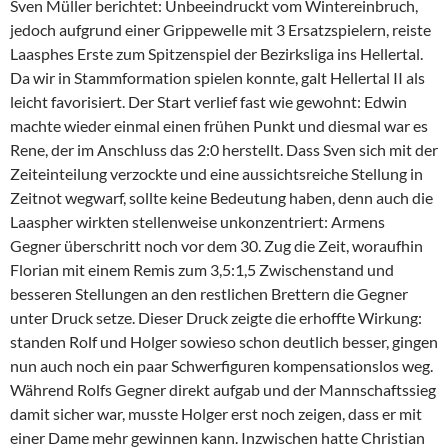
Sven Müller berichtet: Unbeeindruckt vom Wintereinbruch,
jedoch aufgrund einer Grippewelle mit 3 Ersatzspielern, reiste
Laasphes Erste zum Spitzenspiel der Bezirksliga ins Hellertal.
Da wir in Stammformation spielen konnte, galt Hellertal II als
leicht favorisiert. Der Start verlief fast wie gewohnt: Edwin
machte wieder einmal einen frühen Punkt und diesmal war es
Rene, der im Anschluss das 2:0 herstellt. Dass Sven sich mit der
Zeiteinteilung verzockte und eine aussichtsreiche Stellung in
Zeitnot wegwarf, sollte keine Bedeutung haben, denn auch die
Laaspher wirkten stellenweise unkonzentriert: Armens
Gegner überschritt noch vor dem 30. Zug die Zeit, woraufhin
Florian mit einem Remis zum 3,5:1,5 Zwischenstand und
besseren Stellungen an den restlichen Brettern die Gegner
unter Druck setze. Dieser Druck zeigte die erhoffte Wirkung:
standen Rolf und Holger sowieso schon deutlich besser, gingen
nun auch noch ein paar Schwerfiguren kompensationslos weg.
Während Rolfs Gegner direkt aufgab und der Mannschaftssieg
damit sicher war, musste Holger erst noch zeigen, dass er mit
einer Dame mehr gewinnen kann. Inzwischen hatte Christian