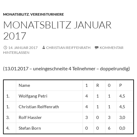
MONATSBLITZ
,
VEREINSTURNIERE
MONATSBLITZ JANUAR
2017
14. JANUAR 2017
CHRISTIAN REIFFENRATH
KOMMENTAR
HINTERLASSEN
(13.01.2017 – uneingeschneite 4 Teilnehmer – doppelrundig)
Name
1
R
0
P
1.
Wolfgang Petri
4
1
1
4,5
1.
Christian Reiffenrath
4
1
1
4,5
3.
Rolf Hassler
3
0
3
3,0
4.
Stefan Born
0
0
6
0,0