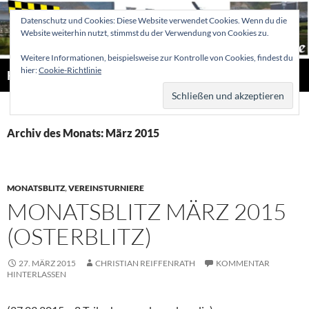
Zum
Datenschutz und Cookies: Diese Website verwendet Cookies. Wenn du die
Inhalt
Website weiterhin nutzt, stimmst du der Verwendung von Cookies zu.
springen
Weitere Informationen, beispielsweise zur Kontrolle von Cookies, findest du
Suchen
hier:
Cookie-Richtlinie
Hellertaler Schachfreunde
PRIMÄR
MENÜ
Archiv des Monats: März 2015
MONATSBLITZ
,
VEREINSTURNIERE
MONATSBLITZ MÄRZ 2015
(OSTERBLITZ)
27. MÄRZ 2015
CHRISTIAN REIFFENRATH
KOMMENTAR
HINTERLASSEN