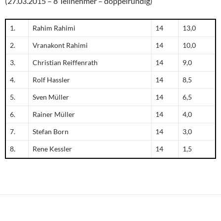
(27.03.2015 – 8 Teilnehmer – doppelrundig)
1.
Rahim Rahimi
14
13,0
2.
Vranakont Rahimi
14
10,0
3.
Christian Reiffenrath
14
9,0
4.
Rolf Hassler
14
8,5
5.
Sven Müller
14
6,5
6.
Rainer Müller
14
4,0
7.
Stefan Born
14
3,0
8.
Rene Kessler
14
1,5