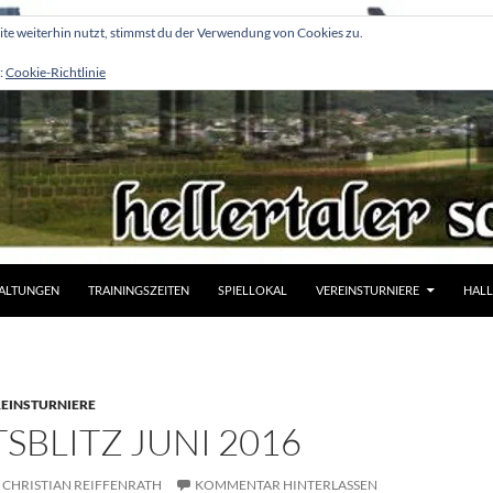
e weiterhin nutzt, stimmst du der Verwendung von Cookies zu.
:
Cookie-Richtlinie
ALTUNGEN
TRAININGSZEITEN
SPIELLOKAL
VEREINSTURNIERE
HALL
EINSTURNIERE
BLITZ JUNI 2016
CHRISTIAN REIFFENRATH
KOMMENTAR HINTERLASSEN