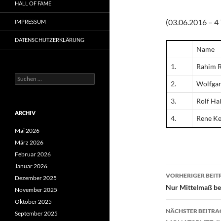
HALL OF FAME
(03.06.2016 – 4
IMPRESSUM
DATENSCHUTZERKLÄRUNG
Name
1.
Rahim 
Suchen
2.
Wolfgan
nach:
3.
Rolf Ha
ARCHIV
4.
Rene Ke
Mai 2026
März 2026
Februar 2026
Januar 2026
Beitragsn
VORHERIGER BEIT
Dezember 2025
Nur Mittelmaß be
November 2025
Oktober 2025
NÄCHSTER BEITRA
September 2025