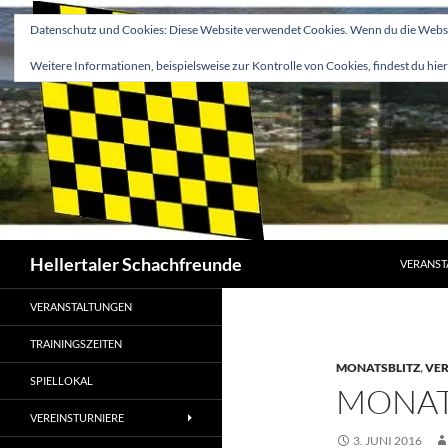
Zum
Datenschutz und Cookies: Diese Website verwendet Cookies. Wenn du die Websit
Inhalt
springen
Weitere Informationen, beispielsweise zur Kontrolle von Cookies, findest du hier
Suchen
Hellertaler Schachfreunde
VERANST
VERANSTALTUNGEN
TRAININGSZEITEN
MONATSBLITZ
,
VER
SPIELLOKAL
MONATS
VEREINSTURNIERE
3. JUNI 2016