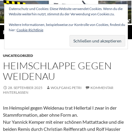
Zum
Datenschutz und Cookies: Diese Website verwendet Cookies. Wenn du die
Inhalt
Website weiterhin nutzt, stimmst du der Verwendung von Cookies zu.
springen
Weitere Informationen, beispielsweise zur Kontrolle von Cookies, findest du
Suchen
hier:
Cookie-Richtlinie
Hellertaler Schachfreunde
PRIMÄR
MENÜ
UNCATEGORIZED
HEIMSCHLAPPE GEGEN
WEIDENAU
28. SEPTEMBER 2025
WOLFGANG PETRI
KOMMENTAR
HINTERLASSEN
Im Heimspiel gegen Weidenau trat Hellertal I zwar in der
Stammformation, aber ohne Form an.
Nur Yannick Kemper mit einer schönen Mattattacke und die
beiden Remis durch Christian Reiffenrath und Rolf Hassler