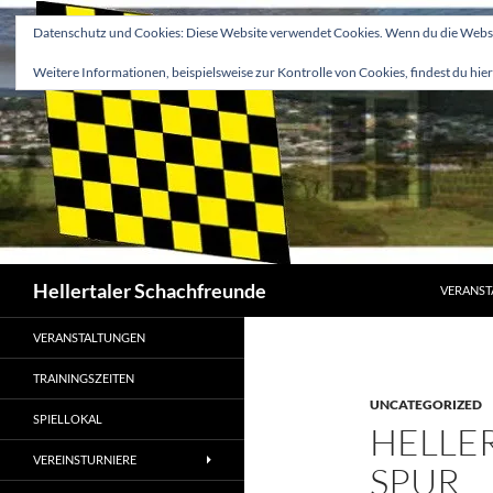
Zum
Datenschutz und Cookies: Diese Website verwendet Cookies. Wenn du die Websit
Inhalt
springen
Weitere Informationen, beispielsweise zur Kontrolle von Cookies, findest du hier
Suchen
Hellertaler Schachfreunde
VERANST
VERANSTALTUNGEN
TRAININGSZEITEN
UNCATEGORIZED
SPIELLOKAL
HELLER
VEREINSTURNIERE
SPUR