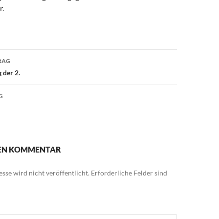
r.
avigation
RAG
 der 2.
G
NEN KOMMENTAR
sse wird nicht veröffentlicht.
Erforderliche Felder sind