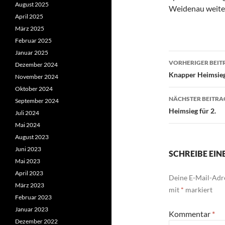
August 2025
Weidenau weite
April 2025
März 2025
Februar 2025
Januar 2025
Beitragsn
VORHERIGER BEIT
Dezember 2024
Knapper Heimsieg
November 2024
Oktober 2024
NÄCHSTER BEITRA
September 2024
Heimsieg für 2.
Juli 2024
Mai 2024
August 2023
Juni 2023
SCHREIBE EI
Mai 2023
April 2023
Deine E-Mail-Adre
März 2023
mit
*
markiert
Februar 2023
Januar 2023
Kommentar
*
Dezember 2022