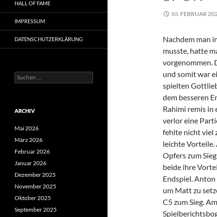
HALL OF FAME
10. FEBRUAR 20
IMPRESSUM
Nachdem man im 
DATENSCHUTZERKLÄRUNG
musste, hatte ma
vorgenommen. Di
und somit war e
Suchen
nach:
spielten Gottlie
dem besseren End
Rahimi remis in
ARCHIV
verlor eine Part
Mai 2026
fehlte nicht vie
März 2026
leichte Vorteile.
Februar 2026
Opfers zum Sieg
Januar 2026
beide ihre Vorte
Dezember 2025
Endspiel. Anton
November 2025
um Matt zu setz
Oktober 2025
C5 zum Sieg. Am
September 2025
Spielberichtsbo