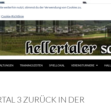
e weiterhin nutzt, stimmst du der Verwendung von Cookies zu.
:
Cookie-Richtlinie
ALTUNGEN
TRAININGSZEITEN
SPIELLOKAL
VEREINSTURNIERE
HALL
TAL 3 ZURÜCK IN DER