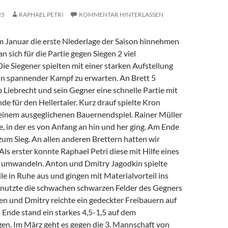
25
RAPHAEL PETRI
KOMMENTAR HINTERLASSEN
Januar die erste Niederlage der Saison hinnehmen
n sich für die Partie gegen Siegen 2 viel
e Siegener spielten mit einer starken Aufstellung
in spannender Kampf zu erwarten. An Brett 5
b Liebrecht und sein Gegner eine schnelle Partie mit
e für den Hellertaler. Kurz drauf spielte Kron
 einem ausgeglichenen Bauernendspiel. Rainer Müller
ie, in der es von Anfang an hin und her ging. Am Ende
l zum Sieg. An allen anderen Brettern hatten wir
 Als erster konnte Raphael Petri diese mit Hilfe eines
 umwandeln. Anton und Dmitry Jagodkin spielte
ile in Ruhe aus und gingen mit Materialvorteil ins
 nutzte die schwachen schwarzen Felder des Gegners
en und Dmitry reichte ein gedeckter Freibauern auf
 Ende stand ein starkes 4,5-1,5 auf dem
gen. Im März geht es gegen die 3. Mannschaft von