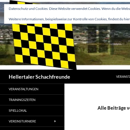
Zum
Datenschutz und Cookies: Diese Website verwendet Cookies. Wenn du die Websit
Inhalt
springen
Weitere Informationen, beispielsweise zur Kontrolle von Cookies, findest du hier
Suchen
Hellertaler Schachfreunde
VERANST
VERANSTALTUNGEN
TRAININGSZEITEN
Alle Beiträge v
SPIELLOKAL
VEREINSTURNIERE