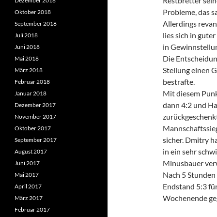
Restbretter sein
Dezember 2018
Probleme, das sa
Oktober 2018
Allerdings reva
September 2018
lies sich in gut
Juli 2018
in Gewinnstellun
Juni 2018
Die Entscheidung
Mai 2018
Stellung einen 
März 2018
bestrafte.
Februar 2018
Mit diesem Punk
Januar 2018
dann 4:2 und Ha
Dezember 2017
zurückgeschenkt 
November 2017
Mannschaftssie
Oktober 2017
sicher. Dmitry h
September 2017
in ein sehr schw
August 2017
Minusbauer verw
Juni 2017
Nach 5 Stunden w
Mai 2017
Endstand 5:3 fü
April 2017
Wochenende geg
März 2017
Februar 2017