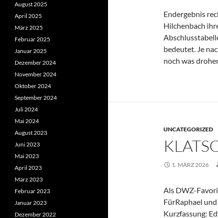
August 2025
Endergebnis rec
April 2025
Hilchenbach ihre
März 2025
Abschlusstabell
Februar 2025
bedeutet. Je na
Januar 2025
noch was drohen 
Dezember 2024
November 2024
Oktober 2024
September 2024
Juli 2024
Mai 2024
UNCATEGORIZED
August 2023
KLATS
Juni 2023
Mai 2023
1. MÄRZ 2026
April 2023
März 2023
Als DWZ-Favorit
Februar 2023
FürRaphael und
Januar 2023
Kurzfassung: Edw
Dezember 2022