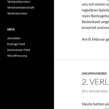
Verbandsturniere
uns mit einem vo
Vereinsmeisterschaft
regulären Spielz
Vereinsturniere
mein Remisgebo
Bedenkzeit ange
erwartet und eve
META
Anmelden
Am 8. Februar g
Eintrags-Feed
Kommentar-Feed
WordPress.org
UNCATEGORIZED
2. VER
4. JANUAR 2026
Heute hatten wi