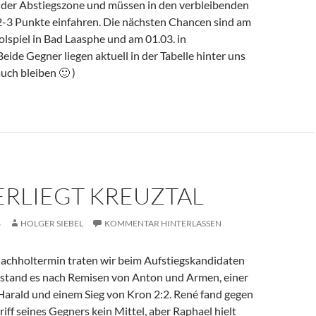
n der Abstiegszone und müssen in den verbleibenden
-3 Punkte einfahren. Die nächsten Chancen sind am
lspiel in Bad Laasphe und am 01.03. in
de Gegner liegen aktuell in der Tabelle hinter uns
auch bleiben 🙂 )
ERLIEGT KREUZTAL
6
HOLGER SIEBEL
KOMMENTAR HINTERLASSEN
chholtermin traten wir beim Aufstiegskandidaten
t stand es nach Remisen von Anton und Armen, einer
Harald und einem Sieg von Kron 2:2. René fand gegen
iff seines Gegners kein Mittel, aber Raphael hielt