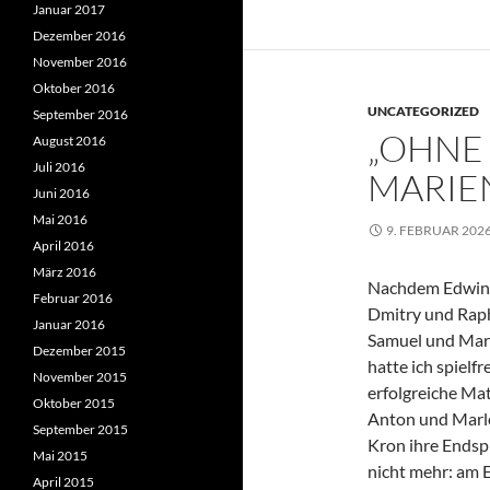
Januar 2017
Dezember 2016
November 2016
Oktober 2016
UNCATEGORIZED
September 2016
„OHNE
August 2016
Juli 2016
MARIE
Juni 2016
Mai 2016
9. FEBRUAR 202
April 2016
März 2016
Nachdem Edwin 
Februar 2016
Dmitry und Rapha
Januar 2016
Samuel und Marlo
Dezember 2015
hatte ich spielf
November 2015
erfolgreiche Ma
Oktober 2015
Anton und Marlo
September 2015
Kron ihre Endspi
Mai 2015
nicht mehr: am E
April 2015