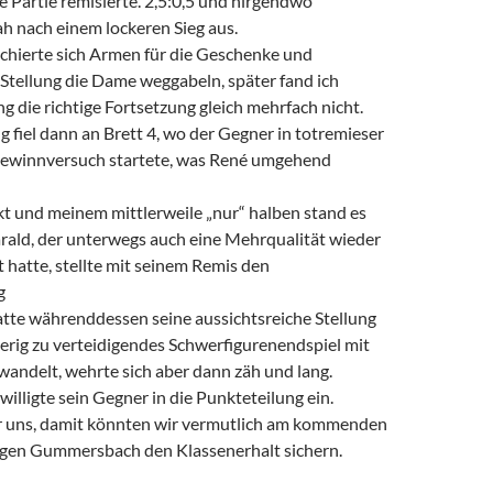
e Partie remisierte. 2,5:0,5 und nirgendwo
h nach einem lockeren Sieg aus.
nchierte sich Armen für die Geschenke und
er Stellung die Dame weggabeln, später fand ich
g die richtige Fortsetzung gleich mehrfach nicht.
 fiel dann an Brett 4, wo der Gegner in totremieser
Gewinnversuch startete, was René umgehend
t und meinem mittlerweile „nur“ halben stand es
rald, der unterwegs auch eine Mehrqualität wieder
hatte, stellte mit seinem Remis den
g
atte währenddessen seine aussichtsreiche Stellung
ierig zu verteidigendes Schwerfigurenendspiel mit
andelt, wehrte sich aber dann zäh und lang.
illigte sein Gegner in die Punkteteilung ein.
r uns, damit könnten wir vermutlich am kommenden
en Gummersbach den Klassenerhalt sichern.