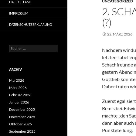
UNCATEGORIZED
HALL OF FAME
2. SCH
IMPRESSUM
(?)
DATENSCHUTZERKLÄRUNG
22. MÄRZ 2026
Suchen
Nachdem wir dur
nach:
letzten Tabellen
Schachfreunde a
ARCHIV
gestern Abend n
Gottlieb konnte
Mai 2026
Daher traten wir
März 2026
Februar 2026
Zuerst egalisie
Januar 2026
Remis bei. Edwi
Dezember 2025
machte „den Sac
November 2025
dann aber auch a
Oktober 2025
Punkteteilung.
September 2025