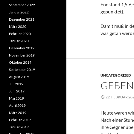
Endstand 1,5:6,
September 2022
gepunktet).
Januar 2022
Dezember 2021
Damit muß in de
März 2020
was getan werden
Februar 2020
Januar 2020
Dezember 2019
November 2019
Oktober 2019
September 2019
UNCATEGORIZED
August 2019
GEBEN
Juli 2019
Juni 2019
22. FEBRUAR 20
Mai 2019
April 2019
Heute waren wir
März 2019
Nach einer Stund
Februar 2019
ihre Gegner über
Januar 2019