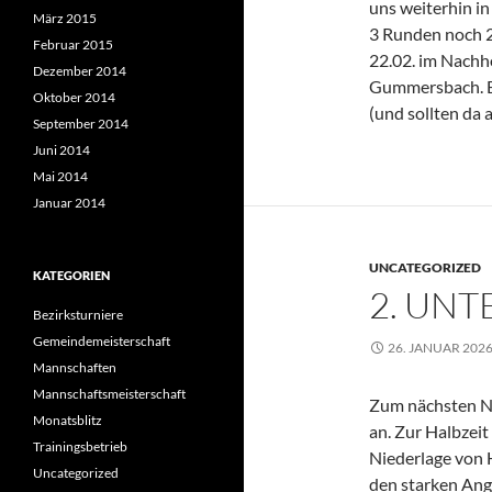
uns weiterhin i
März 2015
3 Runden noch 2
Februar 2015
22.02. im Nachho
Dezember 2014
Gummersbach. Bei
Oktober 2014
(und sollten da 
September 2014
Juni 2014
Mai 2014
Januar 2014
UNCATEGORIZED
KATEGORIEN
2. UNT
Bezirksturniere
Gemeindemeisterschaft
26. JANUAR 202
Mannschaften
Mannschaftsmeisterschaft
Zum nächsten Na
Monatsblitz
an. Zur Halbzei
Trainingsbetrieb
Niederlage von 
Uncategorized
den starken Angr