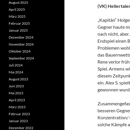
August 2025
(VK) Hellertaler 
April 2025
März 2025
„Kapitän“ Holger
Februar 2025
Gegner haute mi
Januar 2025
nach nicht, aber
Dezember 2024
Endspiel einen 
November 2024
Problemen wohl
Oktober 2024
das Bauernwettr
September 2024
Rene verlor früh
Juli 2024
Spiel. Armens wi
Mai 2024
diesem Zeitpunkt
August 2023
ein. Alex S. spi
Juni 2023
gewonnen wurde
Mai 2023
April 2023
Zusammengefasst
März 2023
besseren Gegner
Februar 2023
Konzentration/ 
Januar 2023
solche Kämpfe 
Dezember 2022