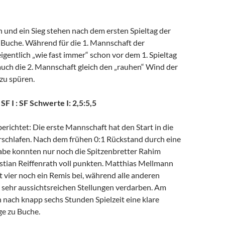
 und ein Sieg stehen nach dem ersten Spieltag der
 Buche. Während für die 1. Mannschaft der
gentlich „wie fast immer“ schon vor dem 1. Spieltag
uch die 2. Mannschaft gleich den „rauhen“ Wind der
zu spüren.
 SF I : SF Schwerte I: 2,5:5,5
erichtet: Die erste Mannschaft hat den Start in die
rschlafen. Nach dem frühen 0:1 Rückstand durch eine
be konnten nur noch die Spitzenbretter Rahim
stian Reiffenrath voll punkten. Matthias Mellmann
t vier noch ein Remis bei, während alle anderen
ls sehr aussichtsreichen Stellungen verdarben. Am
 nach knapp sechs Stunden Spielzeit eine klare
ge zu Buche.