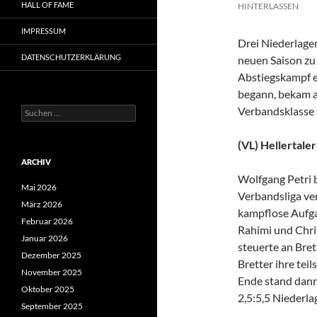
HALL OF FAME
HINTERLASSEN
IMPRESSUM
Drei Niederlagen
DATENSCHUTZERKLÄRUNG
neuen Saison zu
Abstiegskampf ei
begann, bekam a
Verbandsklasse 
Suchen
nach:
(VL) Hellertaler
ARCHIV
Wolfgang Petri b
Mai 2026
Verbandsliga ve
März 2026
kampflose Aufga
Februar 2026
Rahimi und Chri
Januar 2026
steuerte an Bret
Dezember 2025
Bretter ihre tei
November 2025
Ende stand dann
Oktober 2025
2,5:5,5 Niederla
September 2025