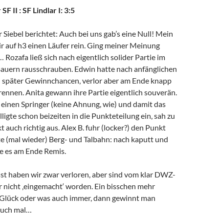
SF II : SF Lindlar I: 3:5
 Siebel berichtet: Auch bei uns gab’s eine Null! Mein
r auf h3 einen Läufer rein. Ging meiner Meinung
… Rozafa ließ sich nach eigentlich solider Partie im
Bauern rausschrauben. Edwin hatte nach anfänglichen
 später Gewinnchancen, verlor aber am Ende knapp
ennen. Anita gewann ihre Partie eigentlich souverän.
 einen Springer (keine Ahnung, wie) und damit das
lligte schon beizeiten in die Punkteteilung ein, sah zu
 auch richtig aus. Alex B. fuhr (locker?) den Punkt
elte (mal wieder) Berg- und Talbahn: nach kaputt und
 es am Ende Remis.
 haben wir zwar verloren, aber sind vom klar DWZ-
 nicht ‚eingemacht‘ worden. Ein bisschen mehr
Glück oder was auch immer, dann gewinnt man
auch mal…