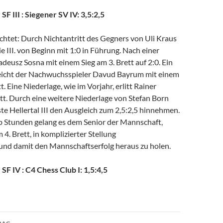
SF III : Siegener SV IV: 3,5:2,5
chtet: Durch Nichtantritt des Gegners von Uli Kraus
ie III. von Beginn mit 1:0 in Führung. Nach einer
deusz Sosna mit einem Sieg am 3. Brett auf 2:0. Ein
eicht der Nachwuchsspieler Davud Bayrum mit einem
. Eine Niederlage, wie im Vorjahr, erlitt Rainer
tt. Durch eine weitere Niederlage von Stefan Born
te Hellertal III den Ausgleich zum 2,5:2,5 hinnehmen.
b Stunden gelang es dem Senior der Mannschaft,
 4. Brett, in komplizierter Stellung
 und damit den Mannschaftserfolg heraus zu holen.
 SF IV : C4 Chess Club I: 1,5:4,5
avigation