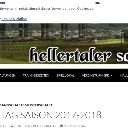
e weiterhin nutzt, stimmst du der Verwendung von Cookies zu.
:
Cookie-Richtlinie
ALTUNGEN
TRAININGSZEITEN
SPIELLOKAL
VEREINSTURNIERE
HALL
MANNSCHAFTSMEISTERSCHAFT
ELTAG SAISON 2017-2018
2017
CHRISTIAN REIFFENRATH
KOMMENTAR