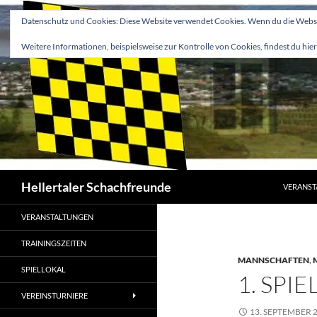
Zum
Datenschutz und Cookies: Diese Website verwendet Cookies. Wenn du die Websit
Inhalt
springen
Weitere Informationen, beispielsweise zur Kontrolle von Cookies, findest du hier
Suchen
Hellertaler Schachfreunde
VERANST
VERANSTALTUNGEN
TRAININGSZEITEN
MANNSCHAFTEN
,
SPIELLOKAL
1. SPI
VEREINSTURNIERE
13. SEPTEMBER 