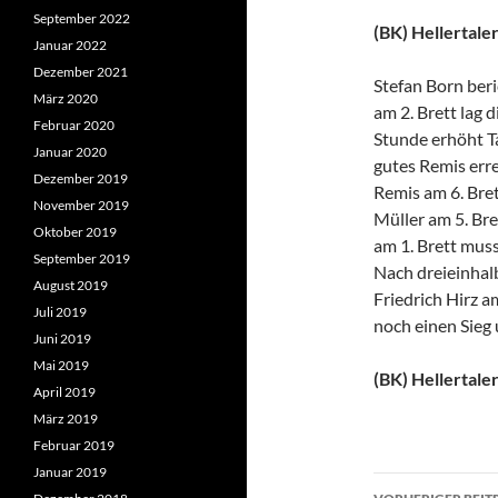
September 2022
(BK) Hellertaler 
Januar 2022
Dezember 2021
Stefan Born beri
März 2020
am 2. Brett lag d
Februar 2020
Stunde erhöht Ta
Januar 2020
gutes Remis err
Dezember 2019
Remis am 6. Brett
November 2019
Müller am 5. Bre
Oktober 2019
am 1. Brett muss
September 2019
Nach dreieinhal
August 2019
Friedrich Hirz am
Juli 2019
noch einen Sieg
Juni 2019
Mai 2019
(BK) Hellertaler
April 2019
März 2019
Februar 2019
Januar 2019
Beitragsn