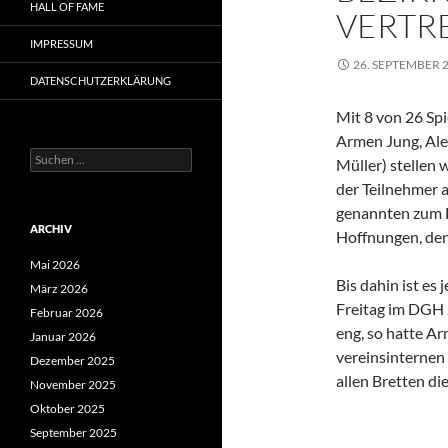
HALL OF FAME
VERTR
IMPRESSUM
26. SEPTEMBER 
DATENSCHUTZERKLÄRUNG
Mit 8 von 26 Spi
Armen Jung, Ale
Suchen
Müller) stellen 
nach:
der Teilnehmer a
genannten zum F
ARCHIV
Hoffnungen, den 
Mai 2026
Bis dahin ist es
März 2026
Freitag im DGH 
Februar 2026
eng, so hatte Ar
Januar 2026
vereinsinternen 
Dezember 2025
allen Bretten di
November 2025
Oktober 2025
September 2025