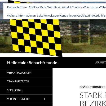
Zum
Datenschutz und Cookies: Diese Website verwendet Cookies. Wenn du die Websit
Inhalt
springen
Weitere Informationen, beispielsweise zur Kontrolle von Cookies, findest du hier
Suchen
Hellertaler Schachfreunde
VERANST
VERANSTALTUNGEN
TRAININGSZEITEN
BEZIRKSTURNIERE
SPIELLOKAL
STARK 
VEREINSTURNIERE
BEZIR