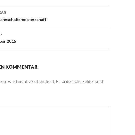
avigation
RAG
Mannschaftsmeisterschaft
G
ber 2015
NEN KOMMENTAR
sse wird nicht veröffentlicht.
Erforderliche Felder sind