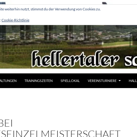
e weiterhin nutzt, stimmst du der Verwendung von Cookies zu.
:
Cookie-Richtlinie
ALTUNGEN
TRAININGSZEITEN
SPIELLOKAL
VEREINSTURNIERE
HALL
BEI
KSEINZELMEISTERSCHAFT