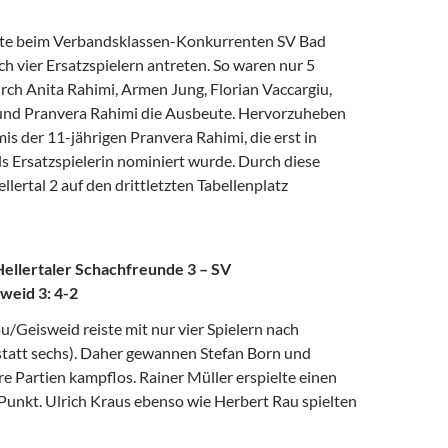
ste beim Verbandsklassen-Konkurrenten SV Bad
ch vier Ersatzspielern antreten. So waren nur 5
rch Anita Rahimi, Armen Jung, Florian Vaccargiu,
nd Pranvera Rahimi die Ausbeute. Hervorzuheben
mis der 11-jährigen Pranvera Rahimi, die erst in
ls Ersatzspielerin nominiert wurde. Durch diese
llertal 2 auf den drittletzten Tabellenplatz
Hellertaler Schachfreunde 3 – SV
eid 3: 4-2
/Geisweid reiste mit nur vier Spielern nach
statt sechs). Daher gewannen Stefan Born und
hre Partien kampflos. Rainer Müller erspielte einen
Punkt. Ulrich Kraus ebenso wie Herbert Rau spielten