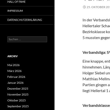
HALL OF FAME
25. OKTOBER 20
IMPRESSUM
In der Verbandsl
DATENSCHUTZERKLÄRUNG
Hellertaler Scha
Bezirksklasse ko
5 mussten gegen
Suchen
nach:
Verbandsliga: S
ARCHIV
Eine knappe, en
Mai 2026
hinnehmen. Läng
März 2026
Holger Siebel u
Februar 2026
Matthias Mellman
Januar 2026
Partien gingen a
Dezember 2025
liegt Hellertal 
November 2025
Oktober 2025
Verbandsklasse:
September 2025