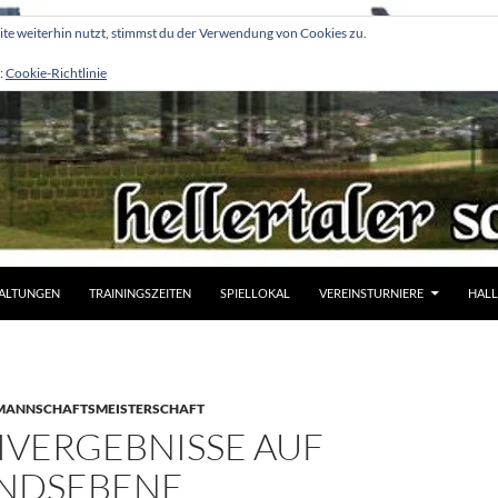
e weiterhin nutzt, stimmst du der Verwendung von Cookies zu.
:
Cookie-Richtlinie
ALTUNGEN
TRAININGSZEITEN
SPIELLOKAL
VEREINSTURNIERE
HALL
MANNSCHAFTSMEISTERSCHAFT
IVERGEBNISSE AUF
NDSEBENE