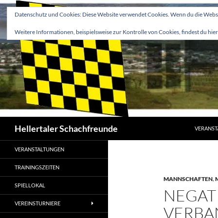
Zum
Datenschutz und Cookies: Diese Website verwendet Cookies. Wenn du die Websit
Inhalt
springen
Weitere Informationen, beispielsweise zur Kontrolle von Cookies, findest du hier
Suchen
Hellertaler Schachfreunde
VERANST
VERANSTALTUNGEN
TRAININGSZEITEN
MANNSCHAFTEN
,
SPIELLOKAL
NEGAT
VEREINSTURNIERE
VERBA