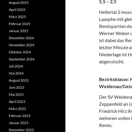
5,5 – 2,5
August 2025
April 2025
Hellertal 2 mus
März 2025
Laasphe mit glei
Februar 2025
Remispartien du
Januar 2025
Werner Weber u
Dezember 2024
ist dabei das Re
November 2024
letzter Minute a
Oktober 2024
Niederlage ist He
September 2024
abgerutscht.
Juli 2024
Mai 2024
Bezirksklasse: 
August 2023
Weidenau/Geisw
Juni 2023
Mai 2023
Der SV Weidenau
April 2023
Zeppenfeld an (
März 2023
Friedrich Hirz i
Februar 2023
weiteren vollen 
Januar 2023
Remis.
Dezember 2022