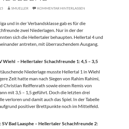
15
SMUELLER
KOMMENTAR HINTERLASSEN
iga und in der Verbandsklasse gab es für die
chfreunde zwei Niederlagen. Nur in der der
nnten sich die Hellertaler behaupten. Hellertal 4 und
einander antreten, mit überraschendem Ausgang.
V Wiehl – Hellertaler Schachfreunde 1: 4,5 – 3,5
ttäuschende Niederlage musste Hellertal 1 in Wiehl
ere Zeit hatte man nach Siegen von Rahim Rahimi,
nd Christian Reiffenrath sowie einem Remis von
n mit 3,5 – 1,5 geführt. Doch die letzten drei
lle verloren und damit auch das Spiel. In der Tabelle
1 aufgrund positiver Brettpunkte noch im Mittelfeld.
 SV Bad Laasphe – Hellertaler Schachfreunde 2: