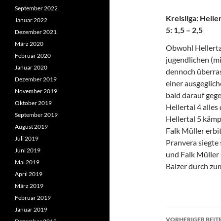
September 2022
Kreisliga: Hell
Januar 2022
5: 1,5 – 2,5
Dezember 2021
März 2020
Obwohl Hellertal
Februar 2020
jugendlichen (m
Januar 2020
dennoch überrasc
Dezember 2019
einer ausgeglic
November 2019
bald darauf geg
Oktober 2019
Hellertal 4 all
September 2019
Hellertal 5 käm
August 2019
Falk Müller erb
Juli 2019
Pranvera siegte 
Juni 2019
und Falk Müller 
Mai 2019
Balzer durch zum
April 2019
März 2019
Februar 2019
Januar 2019
Beitragsn
VORHERIGER BEIT