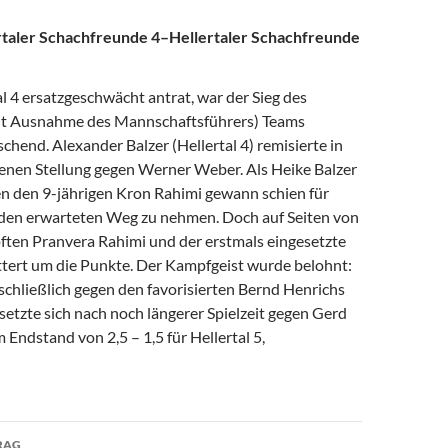
ertaler Schachfreunde 4–Hellertaler Schachfreunde
 4 ersatzgeschwächt antrat, war der Sieg des
it Ausnahme des Mannschaftsführers) Teams
hend. Alexander Balzer (Hellertal 4) remisierte in
henen Stellung gegen Werner Weber. Als Heike Balzer
en den 9-jährigen Kron Rahimi gewann schien für
es den erwarteten Weg zu nehmen. Doch auf Seiten von
pften Pranvera Rahimi und der erstmals eingesetzte
ittert um die Punkte. Der Kampfgeist wurde belohnt:
schließlich gegen den favorisierten Bernd Henrichs
setzte sich nach noch längerer Spielzeit gegen Gerd
 Endstand von 2,5 – 1,5 für Hellertal 5,
avigation
RAG