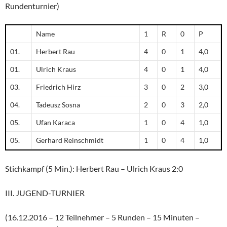
Rundenturnier)
Name
1
R
0
P
01.
Herbert Rau
4
0
1
4,0
01.
Ulrich Kraus
4
0
1
4,0
03.
Friedrich Hirz
3
0
2
3,0
04.
Tadeusz Sosna
2
0
3
2,0
05.
Ufan Karaca
1
0
4
1,0
05.
Gerhard Reinschmidt
1
0
4
1,0
Stichkampf (5 Min.): Herbert Rau – Ulrich Kraus 2:0
III. JUGEND-TURNIER
(16.12.2016 – 12 Teilnehmer – 5 Runden – 15 Minuten –