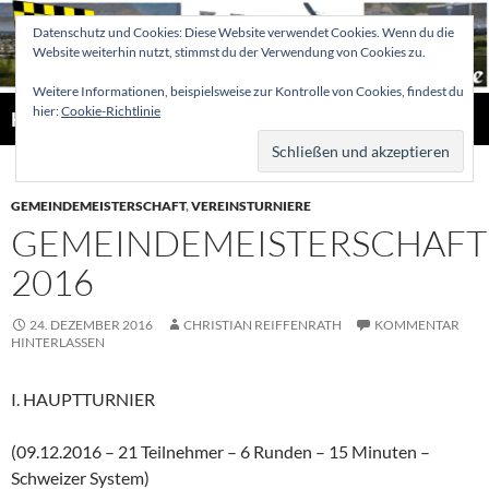
Zum
Datenschutz und Cookies: Diese Website verwendet Cookies. Wenn du die
Inhalt
Website weiterhin nutzt, stimmst du der Verwendung von Cookies zu.
springen
Weitere Informationen, beispielsweise zur Kontrolle von Cookies, findest du
Suchen
hier:
Cookie-Richtlinie
Hellertaler Schachfreunde
PRIMÄR
MENÜ
GEMEINDEMEISTERSCHAFT
,
VEREINSTURNIERE
GEMEINDEMEISTERSCHAFT
2016
24. DEZEMBER 2016
CHRISTIAN REIFFENRATH
KOMMENTAR
HINTERLASSEN
I. HAUPTTURNIER
(09.12.2016 – 21 Teilnehmer – 6 Runden – 15 Minuten –
Schweizer System)