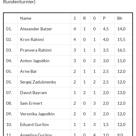
Rundenturnier)
Name
1
R
0
P
Bh
01.
Alexander Balzer
4
1
0
4,5
14,0
02.
Kron Rahimi
4
0
1
4,0
15,5
03.
Pranvera Rahimi
3
1
1
3,5
16,5
04.
Anton Jagodkin
3
0
2
3,0
11,0
05.
Arne Bär
2
1
1
2,5
12,0
05.
Sergej Zadubnenko
2
1
2
2,5
12,0
07.
Davut Bayram
1
2
1
2,0
13,0
08.
Sam Ermert
2
0
3
2,0
12,0
09.
Veronika Jagodkin
2
0
3
2,0
12,0
10.
Eduard Gurilov
1
1
3
1,5
12,0
11.
Angelina Gurilov
1
0
4
1,0
9,0