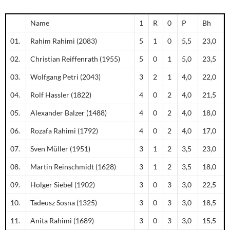
Name
1
R
0
P
Bh
01.
Rahim Rahimi (2083)
5
1
0
5,5
23,0
02.
Christian Reiffenrath (1955)
5
0
1
5,0
23,5
03.
Wolfgang Petri (2043)
3
2
1
4,0
22,0
04.
Rolf Hassler (1822)
4
0
2
4,0
21,5
05.
Alexander Balzer (1488)
4
0
2
4,0
18,0
06.
Rozafa Rahimi (1792)
4
0
2
4,0
17,0
07.
Sven Müller (1951)
3
1
2
3,5
23,0
08.
Martin Reinschmidt (1628)
3
1
2
3,5
18,0
09.
Holger Siebel (1902)
3
0
3
3,0
22,5
10.
Tadeusz Sosna (1325)
3
0
3
3,0
18,5
11.
Anita Rahimi (1689)
3
0
3
3,0
15,5