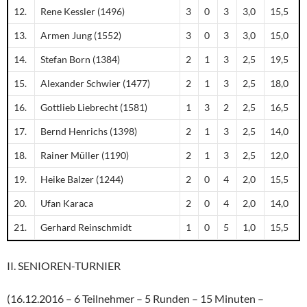
12.
Rene Kessler (1496)
3
0
3
3,0
15,5
13.
Armen Jung (1552)
3
0
3
3,0
15,0
14.
Stefan Born (1384)
2
1
3
2,5
19,5
15.
Alexander Schwier (1477)
2
1
3
2,5
18,0
16.
Gottlieb Liebrecht (1581)
1
3
2
2,5
16,5
17.
Bernd Henrichs (1398)
2
1
3
2,5
14,0
18.
Rainer Müller (1190)
2
1
3
2,5
12,0
19.
Heike Balzer (1244)
2
0
4
2,0
15,5
20.
Ufan Karaca
2
0
4
2,0
14,0
21.
Gerhard Reinschmidt
1
0
5
1,0
15,5
II. SENIOREN-TURNIER
(16.12.2016 – 6 Teilnehmer – 5 Runden – 15 Minuten –