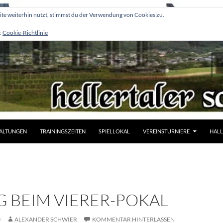
e weiterhin nutzt, stimmst du der Verwendung von Cookies zu.
:
Cookie-Richtlinie
ALTUNGEN
TRAININGSZEITEN
SPIELLOKAL
VEREINSTURNIERE
HALL
G BEIM VIERER-POKAL
0
ALEXANDER SCHWIER
KOMMENTAR HINTERLASSEN