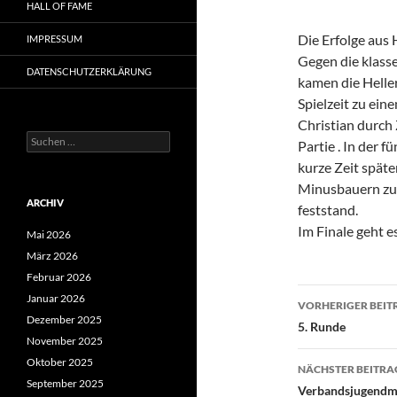
HALL OF FAME
Die Erfolge aus 
IMPRESSUM
Gegen die klas
DATENSCHUTZERKLÄRUNG
kamen die Helle
Spielzeit zu ein
Christian durch 
Suchen
Partie . In der 
nach:
kurze Zeit spät
Minusbauern zum
ARCHIV
feststand.
Im Finale geht e
Mai 2026
März 2026
Februar 2026
Beitragsn
Januar 2026
VORHERIGER BEIT
Dezember 2025
5. Runde
November 2025
Oktober 2025
NÄCHSTER BEITRA
September 2025
Verbandsjugendma