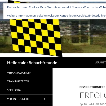
Zum
Datenschutz und Cookies: Diese Website verwendet Cookies. Wenn du die Websit
Inhalt
springen
Weitere Informationen, beispielsweise zur Kontrolle von Cookies, findest du hier
Suchen
Hellertaler Schachfreunde
VERANST
VERANSTALTUNGEN
TRAININGSZEITEN
BEZIRKSTURNIERE
SPIELLOKAL
ERFOL
VEREINSTURNIERE
20. JANUAR 202