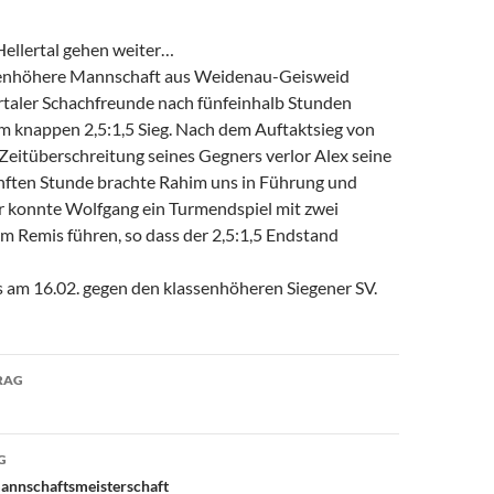
Hellertal gehen weiter…
senhöhere Mannschaft aus Weidenau-Geisweid
rtaler Schachfreunde nach fünfeinhalb Stunden
em knappen 2,5:1,5 Sieg. Nach dem Auftaktsieg von
Zeitüberschreitung seines Gegners verlor Alex seine
fünften Stunde brachte Rahim uns in Führung und
er konnte Wolfgang ein Turmendspiel mit zwei
 Remis führen, so dass der 2,5:1,5 Endstand
s am 16.02. gegen den klassenhöheren Siegener SV.
avigation
RAG
G
nnschaftsmeisterschaft