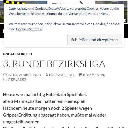
Zum
Datenschutz und Cookies: Diese Website verwendet Cookies. Wenn du die
Inhalt
Website weiterhin nutzt, stimmst du der Verwendung von Cookies zu.
springen
Weitere Informationen, beispielsweise zur Kontrolle von Cookies, findest du
Suchen
hier:
Cookie-Richtlinie
Hellertaler Schachfreunde
PRIMÄR
MENÜ
UNCATEGORIZED
3. RUNDE BEZIRKSLIGA
17. NOVEMBER 2024
HOLGER SIEBEL
KOMMENTAR
HINTERLASSEN
Heute war mal richtig Betrieb im Spiellokal:
alle 3 Mannschaften hatten ein Heimspiel!
Nachdem heute morgen noch 2 Spieler wegen
Grippe/Erkältung abgesagt haben, mußte mal wieder
umgestellt werden: