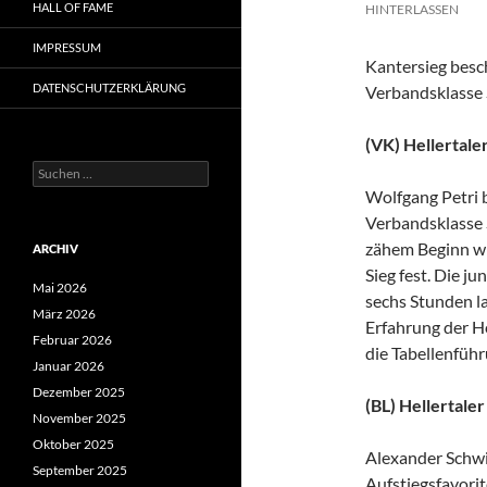
HALL OF FAME
HINTERLASSEN
IMPRESSUM
Kantersieg besch
DATENSCHUTZERKLÄRUNG
Verbandsklasse
(VK) Hellertaler
Suchen
nach:
Wolfgang Petri be
Verbandsklasse 
zähem Beginn wi
ARCHIV
Sieg fest. Die 
Mai 2026
sechs Stunden l
März 2026
Erfahrung der He
Februar 2026
die Tabellenführ
Januar 2026
Dezember 2025
(BL) Hellertaler
November 2025
Oktober 2025
Alexander Schwi
September 2025
Aufstiegsfavorit