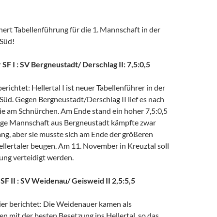
ert Tabellenführung für die 1. Mannschaft in der
 Süd!
 SF I : SV Bergneustadt/ Derschlag II: 7,5:0,5
richtet: Hellertal I ist neuer Tabellenführer in der
Süd. Gegen Bergneustadt/Derschlag II lief es nach
e am Schnürchen. Am Ende stand ein hoher 7,5:0,5
junge Mannschaft aus Bergneustadt kämpfte zwar
ang, aber sie musste sich am Ende der größeren
llertaler beugen. Am 11. November in Kreuztal soll
ung verteidigt werden.
 SF II : SV Weidenau/ Geisweid II 2,5:5,5
er berichtet: Die Weidenauer kamen als
en mit der besten Besetzung ins Hellertal, so das