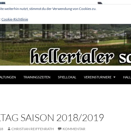
e weiterhin nutzt, stimmst du der Verwendung von Cookies zu.
:
Cookie-Richtlinie
ALTUNGEN
TRAININGSZEITEN
SPIELLOKAL
VEREINSTURNIERE
HALL
ELTAG SAISON 2018/2019
18
CHRISTIAN REIFFENRATH
KOMMENTAR