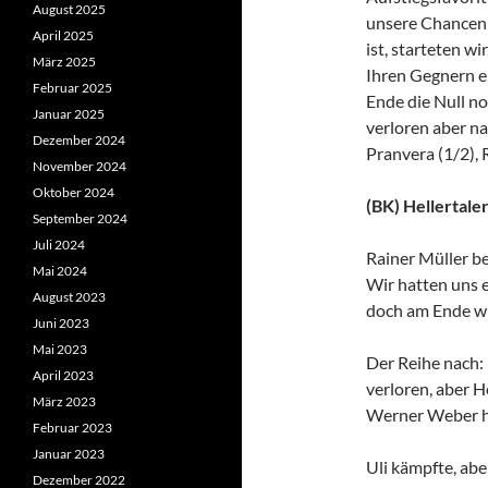
August 2025
unsere Chancen 
April 2025
ist, starteten wi
März 2025
Ihren Gegnern 
Februar 2025
Ende die Null no
Januar 2025
verloren aber na
Dezember 2024
Pranvera (1/2), 
November 2024
Oktober 2024
(BK) Hellertaler
September 2024
Juli 2024
Rainer Müller b
Mai 2024
Wir hatten uns 
August 2023
doch am Ende w
Juni 2023
Mai 2023
Der Reihe nach: 
April 2023
verloren, aber H
März 2023
Werner Weber ho
Februar 2023
Januar 2023
Uli kämpfte, abe
Dezember 2022