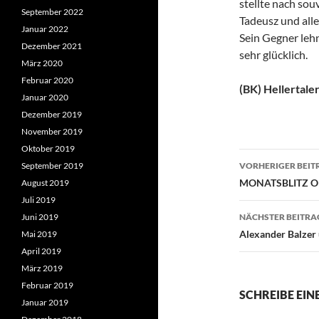
stellte nach sou
September 2022
Tadeusz und all
Januar 2022
Sein Gegner leh
Dezember 2021
sehr glücklich.
März 2020
Februar 2020
(BK) Hellertaler
Januar 2020
Dezember 2019
November 2019
Oktober 2019
Beitragsn
September 2019
VORHERIGER BEIT
MONATSBLITZ O
August 2019
Juli 2019
Juni 2019
NÄCHSTER BEITRA
Alexander Balzer u
Mai 2019
April 2019
März 2019
Februar 2019
SCHREIBE EI
Januar 2019