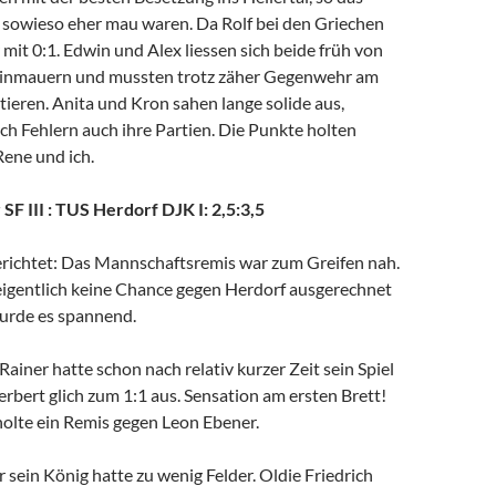
sowieso eher mau waren. Da Rolf bei den Griechen
r mit 0:1. Edwin und Alex liessen sich beide früh von
einmauern und mussten trotz zäher Gegenwehr am
tieren. Anita und Kron sahen lange solide aus,
ch Fehlern auch ihre Partien. Die Punkte holten
Rene und ich.
 SF III : TUS Herdorf DJK I: 2,5:3,5
erichtet: Das Mannschaftsremis war zum Greifen nah.
eigentlich keine Chance gegen Herdorf ausgerechnet
urde es spannend.
Rainer hatte schon nach relativ kurzer Zeit sein Spiel
erbert glich zum 1:1 aus. Sensation am ersten Brett!
lte ein Remis gegen Leon Ebener.
r sein König hatte zu wenig Felder. Oldie Friedrich