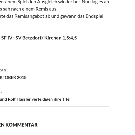
veränem Spiel den Ausgleich wieder her. Nun lag es an
es sah nach einem Remis aus.
nte das Remisangebot ab und gewann das Endspiel
 SF IV : SV Betzdorf/ Kirchen 1,5:4,5
avigation
RAG
KTOBER 2018
G
nd Rolf Hassler verteidigen ihre Titel
NEN KOMMENTAR