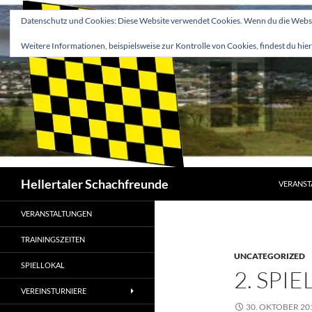
Zum
Datenschutz und Cookies: Diese Website verwendet Cookies. Wenn du die Websit
Inhalt
springen
Weitere Informationen, beispielsweise zur Kontrolle von Cookies, findest du hier
Suchen
Hellertaler Schachfreunde
VERANST
VERANSTALTUNGEN
TRAININGSZEITEN
UNCATEGORIZED
SPIELLOKAL
2. SPI
VEREINSTURNIERE
30. OKTOBER 20